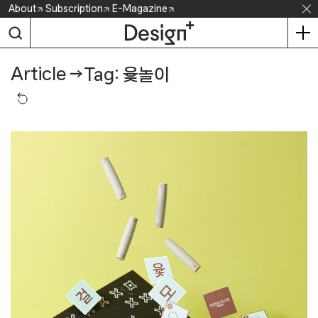
Skip
About
Subscription
E-Magazine
to
content
Article
→
Tag: 윷놀이