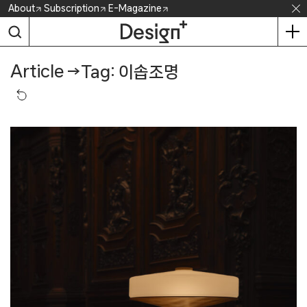
Skip
About
Subscription
E-Magazine
to
content
Article
→
Tag: 이솝조명