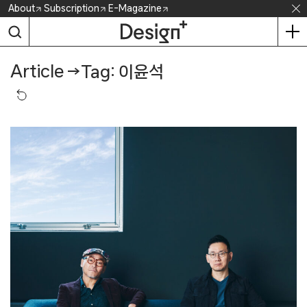
Skip
About
Subscription
E-Magazine
to
content
Article
→
Tag: 이윤석