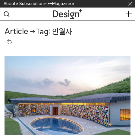
Skip
About
Subscription
E-Magazine
to
content
Article
→
Tag: 인월사