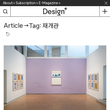
Skip
About
Subscription
E-Magazine
to
content
Article
→
Tag: 재개관