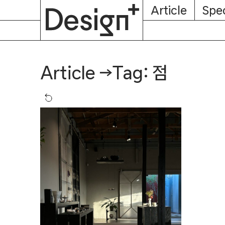
E-
Skip
Article
Spec
Subscription
About
Magazine
to
content
Tag: 점
Article
→