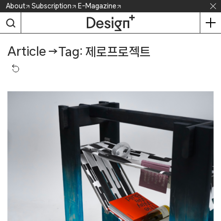
Skip
About
Subscription
E-Magazine
to
content
Article
→
Tag: 제로프로젝트