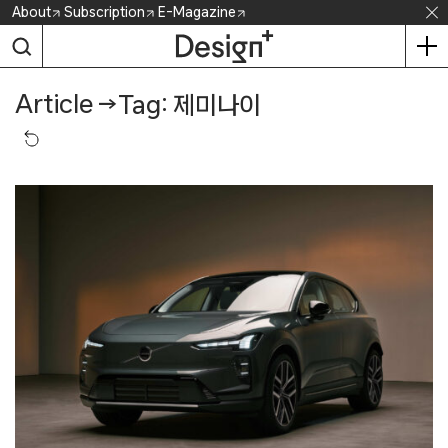
Skip
About
Subscription
E-Magazine
to
content
Article
→
Tag: 제미나이