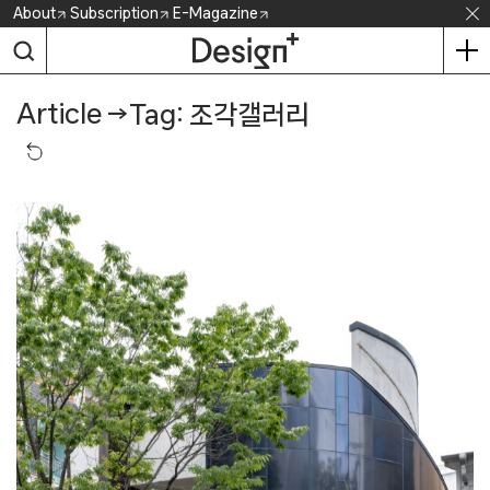
Skip
About
Subscription
E-Magazine
to
content
Article
→
Tag: 조각갤러리