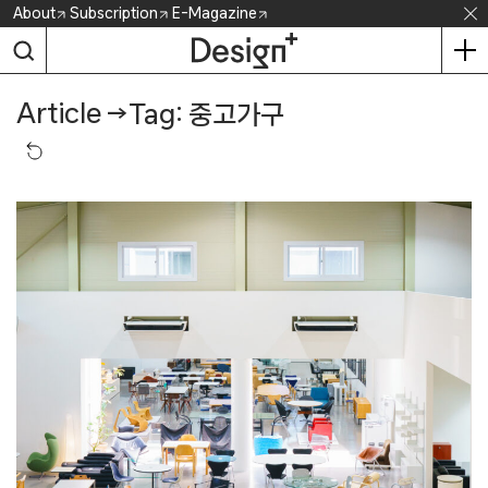
Skip
About
Subscription
E-Magazine
to
content
Article
→
Tag: 중고가구