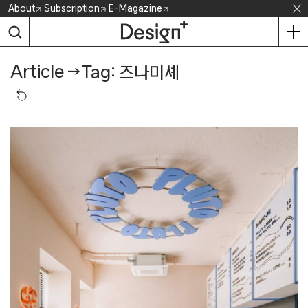
Skip
About
Subscription
E-Magazine
to
content
Article
→
Tag: 즈나미셰