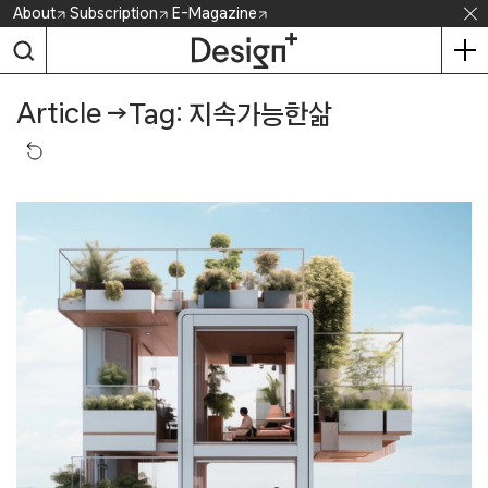
Skip
About
Subscription
E-Magazine
to
content
Article
→
Tag: 지속가능한삶