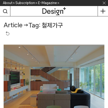
Skip
About
Subscription
E-Magazine
to
content
Article
→
Tag: 철제가구