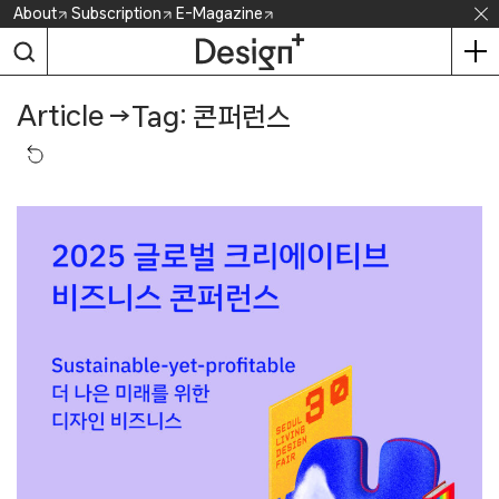
Skip
About
Subscription
E-Magazine
to
content
Article
→
Tag: 콘퍼런스