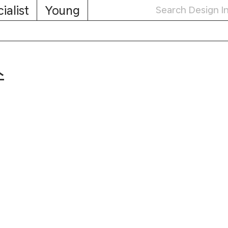
ialist
Young
스