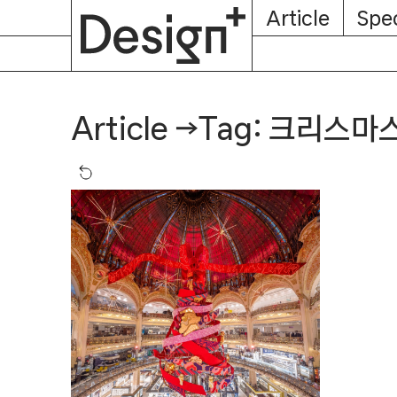
E-
Skip
Article
Spec
Subscription
About
Magazine
to
content
Tag: 크리스마
Article
→