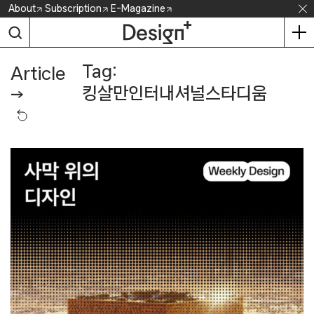
Skip
About
Subscription
E-Magazine
to
content
Tag:
Article
킹살만인터내셔널스타디움
→