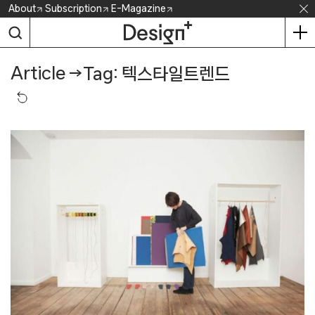
Skip
About
Subscription
E-Magazine
to
content
Article
→
Tag: 텍스타일트렌드