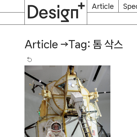
E-
Skip
Article
Spec
Subscription
About
Magazine
to
content
Tag: 톰 삭스
Article
→