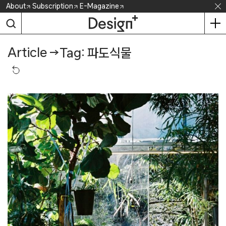
Skip
About
Subscription
E-Magazine
to
content
Article
→
Tag: 파도식물