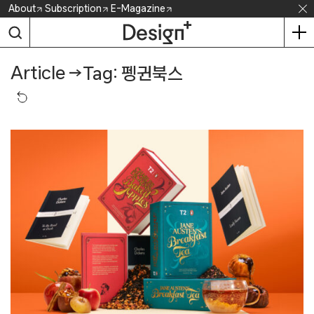
Skip
About
Subscription
E-Magazine
to
content
Article
→
Tag: 펭귄북스