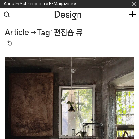
Skip
About
Subscription
E-Magazine
to
content
Article
→
Tag: 편집숍 큐