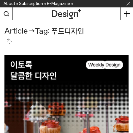
Skip
About
Subscription
E-Magazine
to
content
Article
→
Tag: 푸드디자인