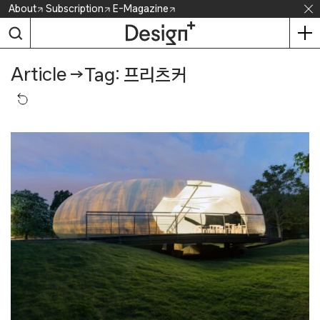
Skip
About
Subscription
E-Magazine
to
content
Article
→
Tag: 프리츠커