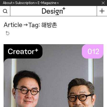
Skip
About
Subscription
E-Magazine
to
content
Article
→
Tag: 해방촌