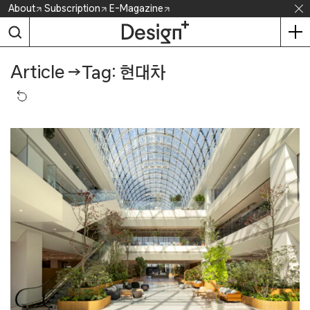
Skip
About
Subscription
E-Magazine
to
content
Article
→
Tag: 현대차