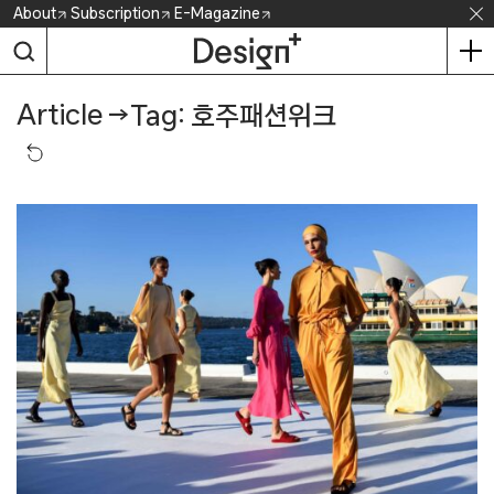
Skip
About
Subscription
E-Magazine
to
content
Article
→
Tag: 호주패션위크