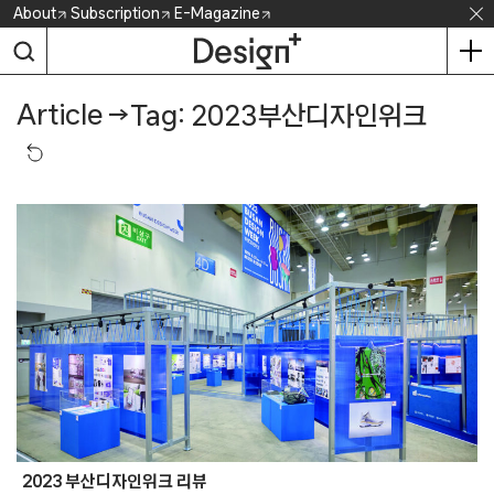
Skip
About
Subscription
E-Magazine
to
content
Article
→
Tag: 2023부산디자인위크
2023 부산디자인위크 리뷰