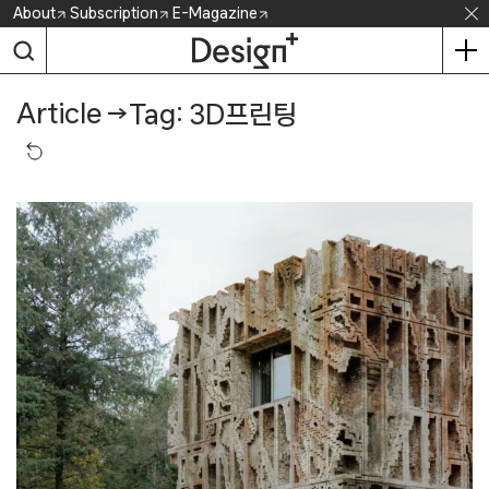
Skip
About
Subscription
E-Magazine
to
content
Article
→
Tag: 3D프린팅