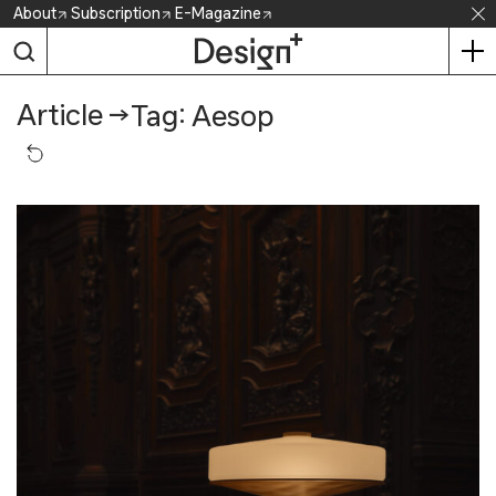
Skip
About
Subscription
E-Magazine
to
content
Article
→
Tag: Aesop