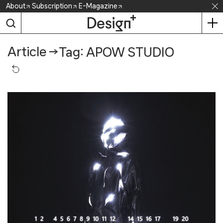
Skip
About
Subscription
E-Magazine
to
content
Article
→
Tag: APOW STUDIO