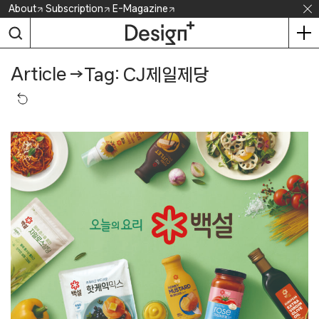
Skip
About
Subscription
E-Magazine
to
content
Article
→
Tag: CJ제일제당