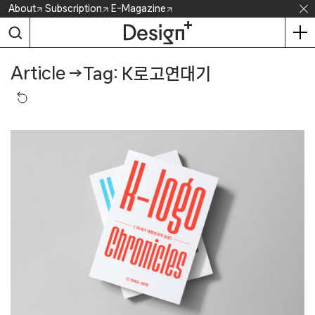
Skip
About
Subscription
E-Magazine
to
content
Article
→
Tag: K로고연대기