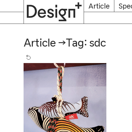
E-
Skip
Article
Spec
Subscription
About
Magazine
to
content
Tag: sdc
Article
→