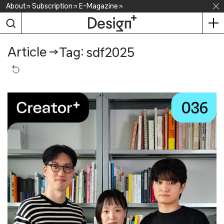
Skip
About
Subscription
E-Magazine
to
content
Article
→
Tag: sdf2025