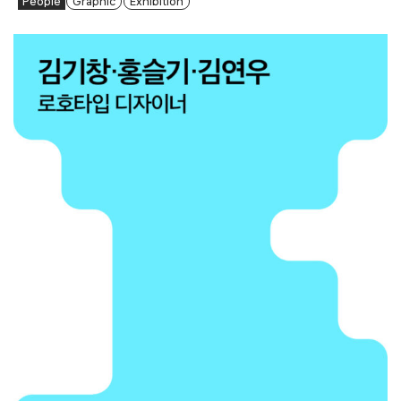
People
Graphic
Exhibition