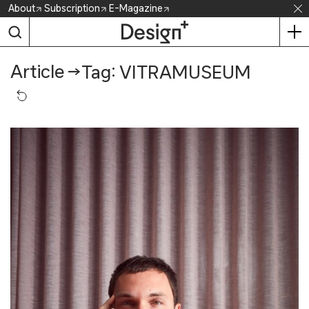
Skip
About
Subscription
E-Magazine
to
content
Article
→
Tag: VITRAMUSEUM