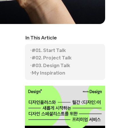
In This Article
#01. Start Talk
#02. Project Talk
#03. Design Talk
My Inspiration