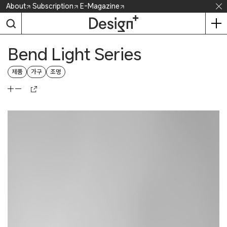
Skip
About
Subscription
E-Magazine
to
content
Bend Light Series
제품
가구
조명