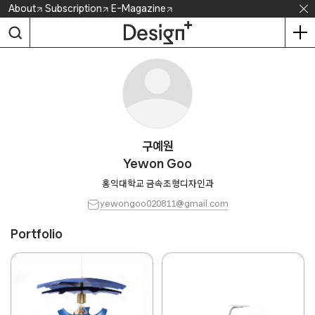
Skip
About
Subscription
E-Magazine
to
content
구예원
Yewon Goo
홍익대학교 금속조형디자인과
yewongoo020811@gmail.com
Portfolio