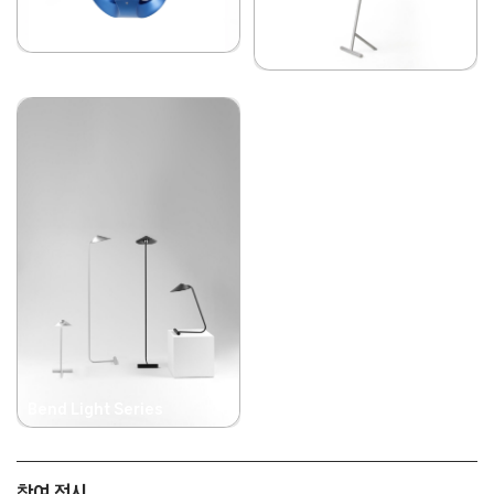
Fold
Lean
Bend Light Series
참여 전시