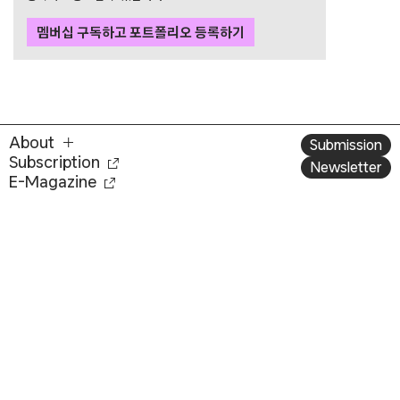
멤버십 구독하고 포트폴리오 등록하기
About
Submission
Subscription
Newsletter
E-Magazine
서울시 중구 동호로 272 (주)디자인하우스
대표자. 이영혜
사업자등록번호. 203-81-43529
통신판매업신고번호. 2004-서울중구-1831
전화번호. 02-2275-6151
이메일. designplus@design.co.kr
주소. 서울특별시 중구 동호로 272, 디자인하우스
회사소개
이용약관
개인정보처리방침
고객센터
정기구독
E 매거진
제휴문의
광고문의
패밀리 사이트