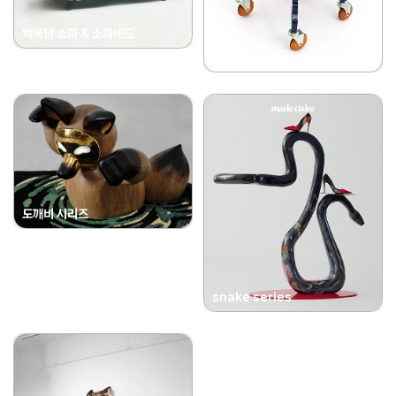
백록담 소파 & 소파베드
ash & wildfire stools
도깨비 시리즈
snake series