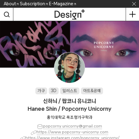
Skip
About
Subscription
E-Magazine
to
content
가구
3D
일러스트
아트&공예
신하늬 / 팝코니 유니코니
Hanee Shin / Popcorny Unicorny
홍익대학교 목조형가구학과
popcorny.unicorny@gmail.com
https://www.popcorny-unicorny.com
https://www.instagram.com/popcorny_unicorny/