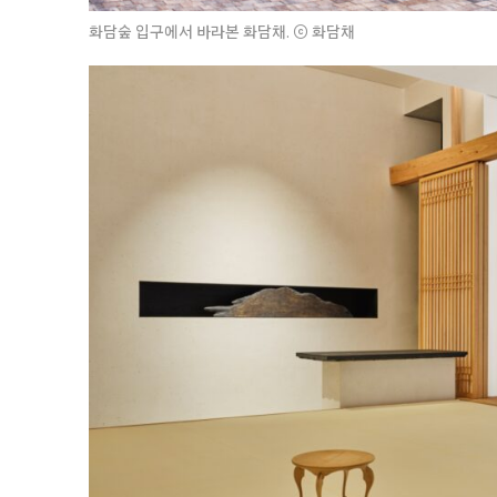
화담숲 입구에서 바라본 화담채. ⓒ 화담채