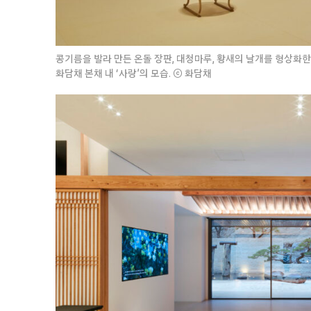
콩기름을 발라 만든 온돌 장판, 대청마루, 황새의 날개를 형상화한
화담채 본채 내 ‘사랑’의 모습. ⓒ 화담채