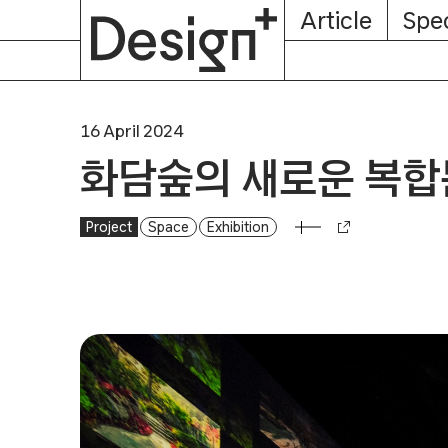
E-
Skip
Article
Spec
Subscription
About
Magazine
to
content
16 April 2024
화담숲의 새로운 복합
Project
Space
Exhibition
화담숲의 새로운 복합문화공간, 화담채