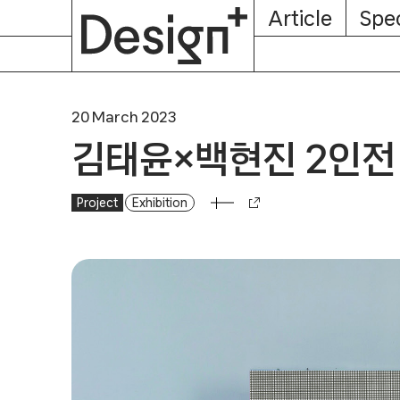
E-
Skip
Article
Spec
Subscription
About
Magazine
to
content
20 March 2023
김태윤×백현진 2인전
Project
김태윤×백현진 2인전
Exhibition