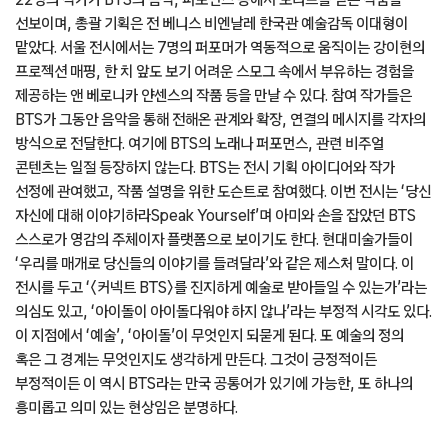
선보이며, 총괄 기획은 전 베니스 비엔날레 한국관 예술감독 이대형이
맡았다. 서울 전시에서는 7명의 퍼포머가 역동적으로 움직이는 강이현의
프로젝션 매핑, 한 치 앞도 보기 어려운 스모그 속에서 부유하는 경험을
제공하는 앤 베로니카 얀센스의 작품 등을 만날 수 있다. 참여 작가들은
BTS가 그동안 음악을 통해 전해온 관계와 확장, 연결의 메시지를 각자의
방식으로 전달한다. 여기에 BTS의 노래나 퍼포먼스, 관련 비주얼
콘텐츠는 일절 등장하지 않는다. BTS는 전시 기획 아이디어와 작가
선정에 관여했고, 작품 설명을 위한 도슨트로 참여했다. 이번 전시는 ‘당신
자신에 대해 이야기하라Speak Yourself’며 아미와 손을 잡았던 BTS
스스로가 영감의 주체이자 플랫폼으로 보이기도 한다. 현대미술가들이
‘우리를 매개로 당신들의 이야기를 들려달라’와 같은 제스처 말이다. 이
전시를 두고 ‘〈커넥트 BTS〉를 진지하게 예술로 받아들일 수 있는가’라는
의심도 있고, ‘아이돌이 아이돌다워야 하지 않나’라는 부정적 시각도 있다.
이 지점에서 ‘예술’, ‘아이돌’이 무엇인지 되묻게 된다. 또 예술의 정의
혹은 그 경계는 무엇인지도 생각하게 만든다. 그것이 긍정적이든
부정적이든 이 역시 BTS라는 만국 공통어가 있기에 가능한, 또 하나의
흥미롭고 의미 있는 현상임은 분명하다.