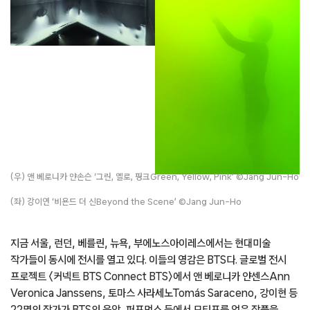
(우) 앤 베로니카 얀손슨 ‘그린, 옐로, 핑크Green, Yellow, Pink’ ©Jang Jun-Ho
(좌) 강이연 ‘비욘드 더 신Beyond the Scene’ ©Jang Jun-Ho
지금 서울, 런던, 베를린, 뉴욕, 부에노스아이레스에서는 현대미술
작가들이 동시에 전시를 열고 있다. 이들의 영감은 BTS다. 글로벌 전시
프로젝트 〈커넥트 BTS Connect BTS〉에서 앤 베로니카 얀센스Ann
Veronica Janssens, 토마스 사라세노Tomás Saraceno, 강이현 등
22명의 작가가 BTS의 음악, 퍼포먼스 등에서 모티프를 얻은 작품을