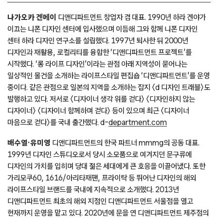
나가오카 겐메이
디앤디파트먼트 창업자 겸 대표. 1990년 하라 겐야가
이끄는 니폰 디자인 센터에 입사했으며 이듬해 그와 함께 니폰 디자인
센터 하라 디자인 연구소를 설립했다. 1997년 퇴사한 뒤 2000년
디자인과 재활용, 로컬리티를 융합한 ‘디앤디파트먼트 프로젝트’를
시작했다. ‘롱 라이프 디자인’이라는 관점 아래 지역성이 묻어나는
일상적인 물건을 소개하는 라이프스타일 편집숍 ‘디앤디파트먼트’를 운영
중이다. 같은 관점으로 일본의 지역을 소개하는 잡지 〈d 디자인 트래블〉도
발행하고 있다. 저서로 〈디자이너 생각 위를 걷다〉 〈디자인하지 않는
디자이너〉 〈디자이너 함께하며 걷다〉 등이 있으며 최근 〈디자이너
마음으로 걷다〉를 국내 출간했다. d-
department.com
배수열·유미영
디앤디파트먼트의 한국 파트너 mmmg의 공동 대표.
1999년 디자인 스튜디오로서 당시 소모품으로 여겨지던 문구류에
디자인의 가치를 입히며 당대 젊은 세대에게 큰 호응을 이끌어냈다. 또한
가리모쿠60, 1616/아리타재팬, 프라이탁 등 뛰어난 디자인의 해외
라이프스타일 브랜드를 국내에 지속적으로 소개했다. 2013년
디앤디파트먼트 최초의 해외 지점인 디앤디파트먼트 서울점을 열고
현재까지 운영을 맡고 있다. 2020년에 문을 연 디앤디파트먼트 제주점의