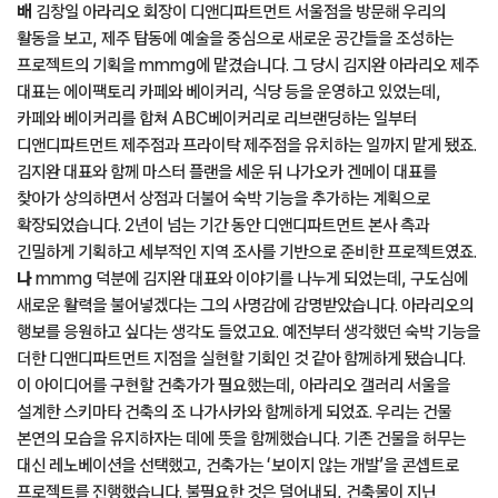
왼쪽부터 〈d 디자인 트래블〉 제주편의 표지와 내지 일부.