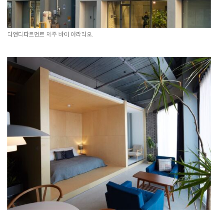
디앤디파트먼트가 추구하는 ‘롱 라이프 디자인’을 국내에서
경험할 수 있는 공간 중 하나가 바로 디앤디파트먼트 제주 바이
아라리오라고 생각합니다. 어떻게 조성하게 된 공간인가요?
배
김창일 아라리오 회장이 디앤디파트먼트 서울점을 방문해 우리의
활동을 보고, 제주 탑동에 예술을 중심으로 새로운 공간들을 조성하는
프로젝트의 기획을 mmmg에 맡겼습니다. 그 당시 김지완 아라리오 제주
대표는 에이팩토리 카페와 베이커리, 식당 등을 운영하고 있었는데,
카페와 베이커리를 합쳐 ABC베이커리로 리브랜딩하는 일부터
디앤디파트먼트 제주점과 프라이탁 제주점을 유치하는 일까지 맡게 됐죠.
김지완 대표와 함께 마스터 플랜을 세운 뒤 나가오카 겐메이 대표를
찾아가 상의하면서 상점과 더불어 숙박 기능을 추가하는 계획으로
확장되었습니다. 2년이 넘는 기간 동안 디앤디파트먼트 본사 측과