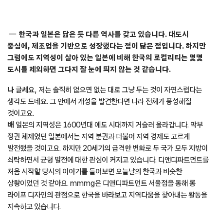
긴밀하게 기획하고 세부적인 지역 조사를 기반으로 준비한 프로젝트였죠.
나
mmmg 덕분에 김지완 대표와 이야기를 나누게 되었는데, 구도심에
새로운 활력을 불어넣겠다는 그의 사명감에 감명받았습니다. 아라리오의
행보를 응원하고 싶다는 생각도 들었고요. 예전부터 생각했던 숙박 기능을
더한 디앤디파트먼트 지점을 실현할 기회인 것 같아 함께하게 됐습니다.
이 아이디어를 구현할 건축가가 필요했는데, 아라리오 갤러리 서울을
설계한 스키마타 건축의 조 나가사카와 함께하게 되었죠. 우리는 건물
본연의 모습을 유지하자는 데에 뜻을 함께했습니다. 기존 건물을 허무는
대신 레노베이션을 선택했고, 건축가는 ‘보이지 않는 개발’을 콘셉트로
프로젝트를 진행했습니다. 불필요한 것은 덜어내되, 건축물이 지닌
본질에 충실한 자연스러움을 녹여내고자 했죠.
유
구체적인 건물 모습을 미리 떠올리기보다는 이곳에서 하고 싶은
서비스와 활동을 먼저 구상하고 그에 맞는 공간을 구상했던 것 같아요.
현재는 제주의 롱 라이프 디자인을 경험할 수 있는 숙박 공간 ‘d 룸’, 장기
체류형 렌털 상점 프로그램 ‘d 뉴스’를 운영 중이죠. 디앤디파트먼트가
제안하는 롱 라이프 디자인이 반영된 제품을 활용해 공간을 구성하고,
아라리오가 보유한 다양한 예술 작품을 곳곳에 배치했습니다.