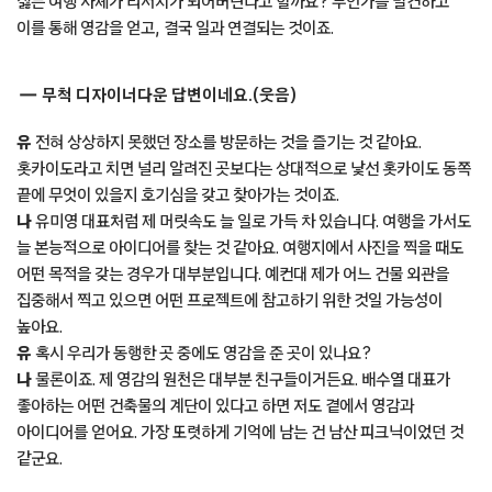
싫든 여행 자체가 리서치가 되어버린다고 할까요? 무언가를 발견하고
이를 통해 영감을 얻고, 결국 일과 연결되는 것이죠.
무척 디자이너다운 답변이네요.(웃음)
유
전혀 상상하지 못했던 장소를 방문하는 것을 즐기는 것 같아요.
홋카이도라고 치면 널리 알려진 곳보다는 상대적으로 낯선 홋카이도 동쪽
끝에 무엇이 있을지 호기심을 갖고 찾아가는 것이죠.
나
유미영 대표처럼 제 머릿속도 늘 일로 가득 차 있습니다. 여행을 가서도
늘 본능적으로 아이디어를 찾는 것 같아요. 여행지에서 사진을 찍을 때도
어떤 목적을 갖는 경우가 대부분입니다. 예컨대 제가 어느 건물 외관을
집중해서 찍고 있으면 어떤 프로젝트에 참고하기 위한 것일 가능성이
높아요.
유
혹시 우리가 동행한 곳 중에도 영감을 준 곳이 있나요?
나
물론이죠. 제 영감의 원천은 대부분 친구들이거든요. 배수열 대표가
좋아하는 어떤 건축물의 계단이 있다고 하면 저도 곁에서 영감과
아이디어를 얻어요. 가장 또렷하게 기억에 남는 건 남산 피크닉이었던 것
같군요.