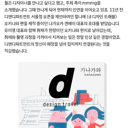
배
사실 우리는 〈d 디자인 트래블〉 이전부터
디앤디파트먼트D&Department의 활동과 디자인 철학에 매료된
팬이었습니다. 작은 디자인 스튜디오로 사업을 시작하면서 당시 흔치
않았던 방식으로 사업을 운영했습니다. 물건을 디자인하고 생산하고,
매장까지 직접 운영했죠. 경험도 없이 모든 것을 현장에서 부딪혀가며
익혀야 했기에 쉽지 않았어요. 그러던 와중에 2003년 일본 출장에서
우연히 디앤디파트먼트 도쿄 매장에 방문했을 때는 선배를 만난
기분이었습니다. 반나절 이상 매장에 머물며 상품은 물론 상품을 소개하는
방식, 매장을 전개하는 방식을 통해 디앤디파트먼트의 세계관을 느낄 수
있었고, 깊은 감명을 받았죠. 정작 물건은 많이 사지 않았으니 좋은 고객은
아니었던 것 같습니다.(웃음) 이후 나가오카 겐메이 대표가 한 환경
단체의 초청을 받아 내한한 적이 있는데 당시 한국에 처음 방문했던 그는
젊은 디자이너를 만나고 싶다고 했고, 주최 측이 mmmg을
소개했습니다. 그때 만나게 되어 현재까지 인연을 이어오고 있죠. 11년 전
디앤디파트먼트 서울점 오픈을 제안하려던 찰나에 〈d 디자인 트래블〉
오키나와 편을 제작 중이던 나가오카 겐메이 대표의 초대를 받았습니다.
유미영 대표와 함께 취재가 한창이던 오키나와 현지로 날아갔는데,
취재와 촬영 과정을 가까이서 지켜보는 일은 정말 인상 깊은 경험이었죠.
디앤디파트먼트의 정신이 매장을 넘어 잡지까지 연결된다는 것을