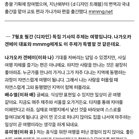
총괄 기획에 참여했으며, 지난해부터 〈d 디자인 트래블〉의 번역과 국내
출간을 맡아 교토 편과 가나가와 편을 출간했다.
mmmg.net
7월호 월간 〈디자인〉 특집 기사의 주제는 여행입니다. 나가오카
겐메이 대표와 mmmg에게도 이 주제가 특별할 것 같은데요
.
나가오카 겐메이(이하 나)
기대를 저버리는 답일 수 있겠지만, 사실
여행 자체를 즐기는 편은 아니에요. 하지만 사람을 만나는 것은 굉장히
좋아하죠. 누군가를 만나러 가거나 그가 자주 다니는 지역에 동행하는
과정이 자연스럽게 여행이 됩니다. 그래서 나는 사람을 떠올릴 때
자연스럽게 그와 동행했던 지역이 함께 떠올라요.
배수열(이하 배)
글쎄요. 식상한 표현일 수 있지만 일상이 곧 여행
같아요. 지금도 매주 제주와 서울을 오가거든요. 타자를 통해 자아를
이해한다고 하죠. 실제로 여행지에서 낯선 것을 바라보며 스스로를
들여다보게 됩니다. 굳이 먼 곳으로 떠나지 않아도 집을 나서며 마주하는
일상이 곧 여행이라는 생각을 하게 되네요.
유미영(이하 유)
저는 휴식을 위한 여행을 떠난 경험이 많지 않아요. 좋든