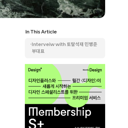
In This Article
Interveiw with 토탈석재 민병준
부대표