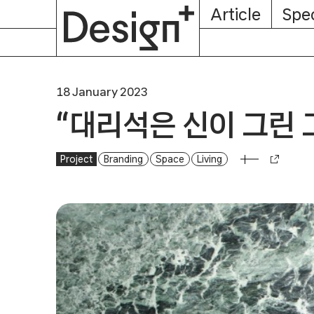
E-
Skip
Article
Spec
Subscription
About
Magazine
to
content
18 January 2023
“대리석은 신이 그린 
Project
“대리석은 신이 그린 그림이다”
Branding
Space
Living