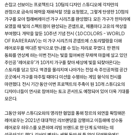
손잡고 선보이는 프로젝트다. 10팀의 디자인 스튜디오에 각자만의
관점으로 금속의 매력을 재해석할 것을 요청했고, 그렇게 탄생한 10점의
가구를 모아 컬래버레이션 가구 시리즈를 완성했다. 모든 가구가 한자리에
모였을 때 빛의 스펙트럼이 완성되는 콘셉트로, 제품마다 고유의 색상을
부여했다. 개막을 앞둔 10주년 기념 전시 〈10 COLORS – WORLD
OF RARERAW〉는 이 가구 시리즈의 콘셉트에 스토리텔링을 더해
레어로우를 색다른 방식으로 만나볼 수 있는 자리로 꾸몄다. 한 편의
동화를 연상케 하는 이번 전시는 빛을 잃어버린 무채색 마을에 살고 있던
주인공 ‘레어로우’가 10가지 가구를 찾아 세상에 빛을 되찾아온다는
스토리를 담고 있다. 역경을 물리치며 나아가는 전설 속 주인공처럼 공간
곳곳에서 가구를 마주칠 때마다 미션을 수행하는 게임 형식의 전시를
마련했다. 전시 기간 동안 이번 프로젝트의 주축이 된 10개 스튜디오의
디자이너들이 연사로 참여하는 토크 콘서트도 예정되어 있어 더욱 기대를
모은다.
그동안 외부 스튜디오와의 영리한 협업을 통해 장르의 외연을 확장해온
레어로우는 2021년 대대적인 리브랜딩을 감행하고 이듬해에 성수동
레어로우 하우스를 오픈하며 리빙 브랜드로 한 단계 도약하는 데
성공하기도 했다. 강산이 변하는 세월 동안 쉴 틈 없이 달려왔음에도