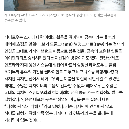
레어로우의 유닛 가구 시리즈 ‘시스템000’. 용도와 공간에 따라 형태를 자유롭게
변주할 수 있다.
레어로우는 소재에 대한 이해와 활용을 뛰어넘어 금속이라는 물성의
매력에 초점을 맞췄다. 보기 드물고(rare) 날것 그대로(raw)라는 철재의
인상을 그대로 가져와 브랜드 이름으로 삼은 것은, 금속의 고유한 성질을
아이덴티티로 승화시키겠다는 자신감의 방증이기도 했다. 탄탄한 제조
인프라와 자체 생산 시스템에 힘입어 빠르게 성장한 레어로우는 출범
초기부터 유수의 기업을 클라이언트로 두고 비즈니스를 확장해나갔다.
하지만 디자인 신에서 레어로우라는 이름을 확실히 각인시킬 수 있었던
데에는 수많은 디자이너의 도움도 간과할 수 없다. 레어로우는 수많은
국내외 디자인 스튜디오와의 컬래버레이션을 통해 가구 컬렉션의 범주를
넓혀갔다. 양윤선 대표는 꾸준한 협업의 이유를 묻는 질문에 대해
“타협하지 않기 위해서”라고 답했다. 기존 디자인에 안주하지 않고
시야를 넓히기 위해 안목 있는 디자이너와 건축가의 눈을 빌리는 데
거리낌이 없는 것이다.