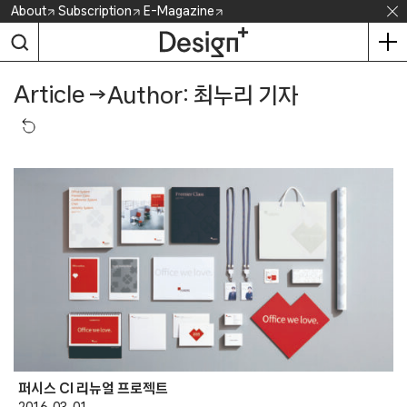
Skip
About
Subscription
E-Magazine
to
content
Article
→
Author: 최누리 기자
퍼시스 CI 리뉴얼 프로젝트