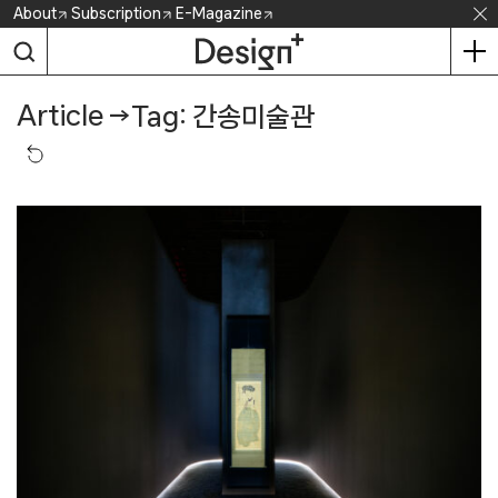
Skip
About
Subscription
E-Magazine
to
content
Article
→
Tag: 간송미술관