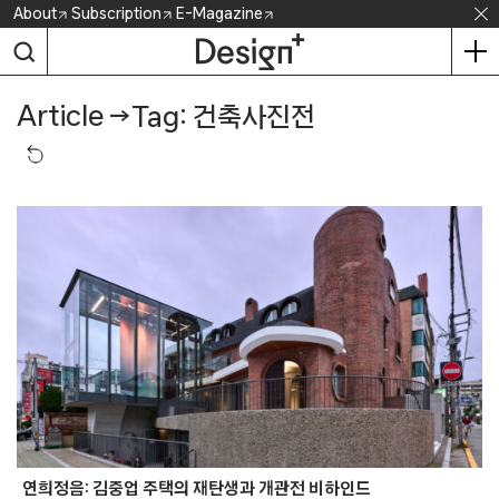
Skip
About
Subscription
E-Magazine
to
content
Article
→
Tag: 건축사진전
연희정음: 김중업 주택의 재탄생과 개관전 비하인드