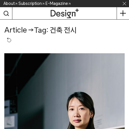
Skip
About
Subscription
E-Magazine
to
content
Article
→
Tag: 건축 전시