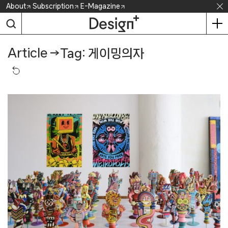
Skip
About
Subscription
E-Magazine
to
content
Article
→
Tag: 게이밍의자